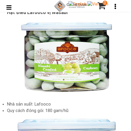
0
Hạt Điều Lafooco vị Wasabi
Nhà sản xuất: Lafooco
Quy cách đóng gói: 180 gam/hũ