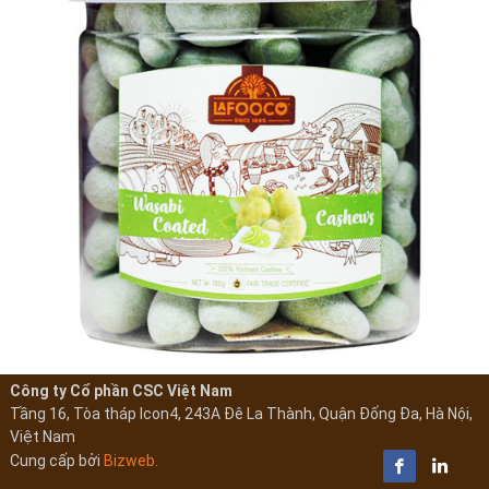
Công ty Cổ phần CSC Việt Nam
Tầng 16, Tòa tháp Icon4, 243A Đê La Thành, Quận Đống Đa, Hà Nội,
Việt Nam
Cung cấp bởi
Bizweb.