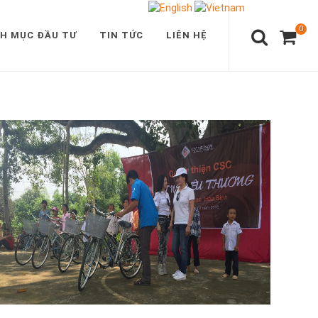
0
H MỤC ĐẦU TƯ
TIN TỨC
LIÊN HỆ