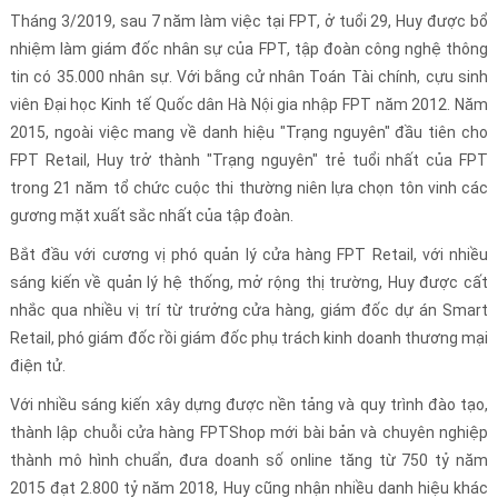
Tháng 3/2019, sau 7 năm làm việc tại FPT, ở tuổi 29, Huy được bổ
nhiệm làm giám đốc nhân sự của FPT, tập đoàn công nghệ thông
tin có 35.000 nhân sự. Với bằng cử nhân Toán Tài chính, cựu sinh
viên Đại học Kinh tế Quốc dân Hà Nội gia nhập FPT năm 2012. Năm
2015, ngoài việc mang về danh hiệu "Trạng nguyên" đầu tiên cho
FPT Retail, Huy trở thành "Trạng nguyên" trẻ tuổi nhất của FPT
trong 21 năm tổ chức cuộc thi thường niên lựa chọn tôn vinh các
gương mặt xuất sắc nhất của tập đoàn.
Bắt đầu với cương vị phó quản lý cửa hàng FPT Retail, với nhiều
sáng kiến về quản lý hệ thống, mở rộng thị trường, Huy được cất
nhắc qua nhiều vị trí từ trưởng cửa hàng, giám đốc dự án Smart
Retail, phó giám đốc rồi giám đốc phụ trách kinh doanh thương mại
điện tử.
Với nhiều sáng kiến xây dựng được nền tảng và quy trình đào tạo,
thành lập chuỗi cửa hàng FPTShop mới bài bản và chuyên nghiệp
thành mô hình chuẩn, đưa doanh số online tăng từ 750 tỷ năm
2015 đạt 2.800 tỷ năm 2018, Huy cũng nhận nhiều danh hiệu khác