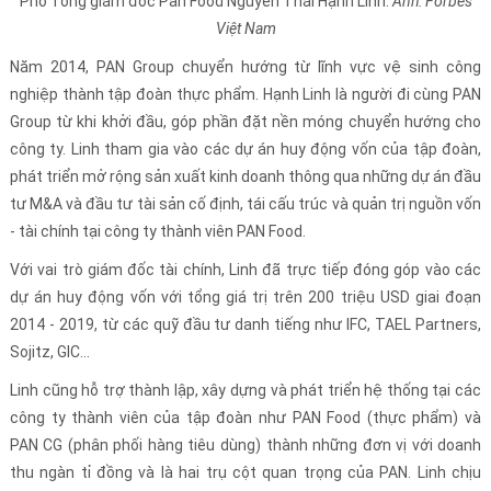
Phó Tổng giám đốc Pan Food Nguyễn Thái Hạnh Linh.
Ảnh: Forbes
Việt Nam
Năm 2014, PAN Group chuyển hướng từ lĩnh vực vệ sinh công
nghiệp thành tập đoàn thực phẩm. Hạnh Linh là người đi cùng PAN
Group từ khi khởi đầu, góp phần đặt nền móng chuyển hướng cho
công ty. Linh tham gia vào các dự án huy động vốn của tập đoàn,
phát triển mở rộng sản xuất kinh doanh thông qua những dự án đầu
tư M&A và đầu tư tài sản cố định, tái cấu trúc và quản trị nguồn vốn
- tài chính tại công ty thành viên PAN Food.
Với vai trò giám đốc tài chính, Linh đã trực tiếp đóng góp vào các
dự án huy động vốn với tổng giá trị trên 200 triệu USD giai đoạn
2014 - 2019, từ các quỹ đầu tư danh tiếng như IFC, TAEL Partners,
Sojitz, GIC...
Linh cũng hỗ trợ thành lập, xây dựng và phát triển hệ thống tại các
công ty thành viên của tập đoàn như PAN Food (thực phẩm) và
PAN CG (phân phối hàng tiêu dùng) thành những đơn vị với doanh
thu ngàn tỉ đồng và là hai trụ cột quan trọng của PAN. Linh chịu