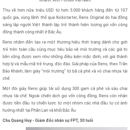
Khánh.
Ảnh: Forbes Việt Nam
Thu về hơn nửa triệu USD từ hơn 5.000 khách hàng đến từ 107
quốc gia, vùng lãnh thổ qua Kickstarter, Rens Original do hai đồng
sáng lập người Việt thành lập trở thành hiện tượng gọi vốn cộng
đồng thành công nhất ở Bắc Âu.
Rens nhắm đến tạo ra một thương hiệu thời trang dành cho giới
trẻ trên toàn cầu cùng mục tiêu bảo vệ môi trường và các giá trị
bền vững được xem như những điều kiện mặc định, với giá thành
hợp lý và mẫu mã trẻ trung, độc đáo. Giải pháp của Rens, theo Trần
Bảo Khánh, làm giày "môi trường" từ bã cà phê và vỏ chai nhựa tái
chế.
Một đôi giày Rens giúp tái sử dụng 300 gam cà phê và sáu chai
nhựa tái chế. Ngoài chiến dịch gọi vốn cộng đồng, Rens còn nhận
được tiền đầu tư chiến lược từ một nhóm các nhà đầu tư có ảnh
hưởng nhất tại Phần Lan và khối Bắc Âu.
Chu Quang Huy - Giám đốc nhân sự FPT, 30 tuổi