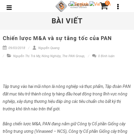
0
BÀI VIẾT
Chiến lược M&A và sự tăng tốc của PAN
09/03/2018
Nguyễn Quang
Nguyễn Thị Trà My
,
Nông Nghiệp
,
The PAN Group
,
0 Bình luận
Tập trung vào hai mũi nhọn là nông nghiệp và thực phẩm, Tập đoàn PAN
đặt mục tiêu trở thành công ty hàng đầu hoạt động trong lĩnh vực nông
nghiệp, xây dựng thương hiệu đáp ứng các tiêu chuẩn cho bất kỳ thị
trường khó tính nào trên thế giới.
Bằng chiến lược M&A, PAN đang nắm giữ Công ty Cổ phần Giống cây
trồng trung ương (Vinaseed – NCS), Công ty Cổ phần Giống cây trồng