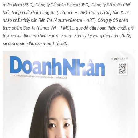
miền Nam (SSC), Công ty Cổ phần Bibica (BBC), Công ty Cổ phần Chế
biến hàng xuất khẩu Long An (Lafooco – LAF), Công ty Cổ phần Xuất
nhập khẩu thủy sản Bến Tre (AquatexBentre – ABT), Công ty Cổ phần
thực phẩm Sao Ta (Fimex VN – FMC),… qua đó dần hoàn thiện chuỗi giá
trị khép kín theo mô hình Farm - Food - Family, kỳ vọng đến năm 2022,
sẽ đưa doanh thu cán mốc 1 tỷ USD.