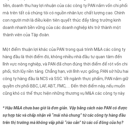
tiền, doanh thu hay lợi nhuận của các công ty PAN nắm vốn chi phối
mà trên tất cả chúng tôi có nguồn nhân lực chất lượng cao. Chính
con người mới là điều kiện tiên quyết thúc đẩy tăng trưởng kinh
doanh nhanh bền vững của các doanh nghiệp khi trở thành một
thành viên của Tập đoàn.
Một điểm thuận lợi khác của PAN trong quá trình M&A các công ty
hàng đầu là thời điểm đó, không nhiều nhà đầu tư quan tâm đến
lĩnh vực nông nghiệp, và PAN đã chọn đúng thời điểm để rót vốn chi
phối, tích lũy nền tảng. Chẳng hạn, với lĩnh vực giống, PAN sở hữu hai
công ty hàng đầu là NCS và SSC. Về ngành thực phẩm, PAN nắm giữ
quyền chi phối BBC, LAF, ABT, FMC, … Đến thời điểm này, nếu muốn
cũng khó có thể thực hiện những thương vụ M&A các công ty này.
* Hậu M&A chưa bao giờ là đơn giản. Vậy bằng cách nào PAN có được
sự hợp tác và chấp nhận về “mái nhà chung” từ các công ty hàng đầu
trên thị trường mà không vấp phải “rào cản” từ các cổ đông của họ?