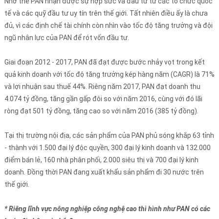
Nhờ thế PAN nhận được sự hợp sức và đầu tư từ các tổ chức quốc
tế và các quỹ đầu tư uy tín trên thế giới. Tất nhiên điều ấy là chưa
đủ, vì các định chế tài chính còn nhìn vào tốc độ tăng trưởng và đội
ngũ nhân lực của PAN để rót vốn đầu tư.
Giai đoạn 2012 - 2017, PAN đã đạt được bước nhảy vọt trong kết
quả kinh doanh với tốc độ tăng trưởng kép hàng năm (CAGR) là 71%
và lợi nhuận sau thuế 44%. Riêng năm 2017, PAN đạt doanh thu
4.074 tỷ đồng, tăng gần gấp đôi so với năm 2016, cùng với đó lãi
ròng đạt 501 tỷ đồng, tăng cao so với năm 2016 (385 tỷ đồng).
Tại thị trường nội địa, các sản phẩm của PAN phủ sóng khắp 63 tỉnh
- thành với 1.500 đại lý độc quyền, 300 đại lý kinh doanh và 132.000
điểm bán lẻ, 160 nhà phân phối, 2.000 siêu thị và 700 đại lý kinh
doanh. Đồng thời PAN đang xuất khẩu sản phẩm đi 30 nước trên
thế giới.
* Riêng lĩnh vực nông nghiệp công nghệ cao thì hình như PAN có các