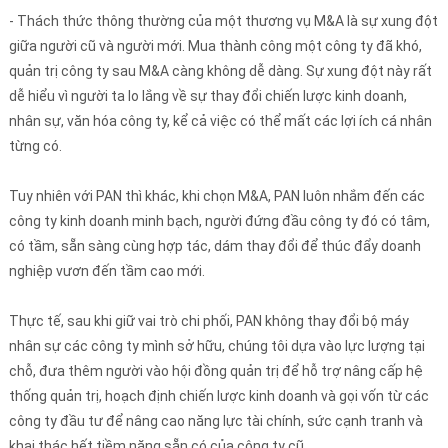
- Thách thức thông thường của một thương vụ M&A là sự xung đột
giữa người cũ và người mới. Mua thành công một công ty đã khó,
quản trị công ty sau M&A càng không dễ dàng. Sự xung đột này rất
dễ hiểu vì người ta lo lắng về sự thay đổi chiến lược kinh doanh,
nhân sự, văn hóa công ty, kể cả việc có thể mất các lợi ích cá nhân
từng có.
Tuy nhiên với PAN thì khác, khi chọn M&A, PAN luôn nhắm đến các
công ty kinh doanh minh bạch, người đứng đầu công ty đó có tâm,
có tầm, sẵn sàng cùng hợp tác, dám thay đổi để thúc đẩy doanh
nghiệp vươn đến tầm cao mới.
Thực tế, sau khi giữ vai trò chi phối, PAN không thay đổi bộ máy
nhân sự các công ty mình sở hữu, chúng tôi dựa vào lực lượng tại
chỗ, đưa thêm người vào hội đồng quản trị để hỗ trợ nâng cấp hệ
thống quản trị, hoạch định chiến lược kinh doanh và gọi vốn từ các
công ty đầu tư để nâng cao năng lực tài chính, sức cạnh tranh và
khai thác hết tiềm năng sẵn có của công ty cũ.